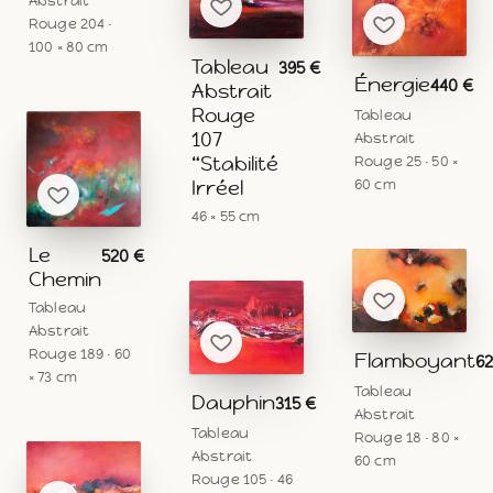
Abstrait
Rouge 204 ·
100 × 80 cm
Tableau
395 €
Énergie
440 €
Abstrait
Rouge
Tableau
107
Abstrait
“Stabilité
Rouge 25 · 50 ×
60 cm
Irréel
46 × 55 cm
Le
520 €
Chemin
Tableau
Abstrait
Rouge 189 · 60
Flamboyant
62
× 73 cm
Tableau
Dauphin
315 €
Abstrait
Tableau
Rouge 18 · 80 ×
Abstrait
60 cm
Rouge 105 · 46