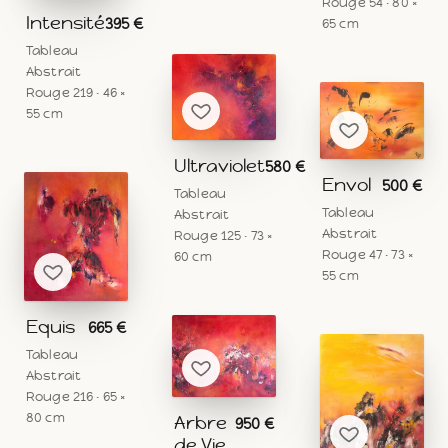
Rouge 54 · 80 ×
Intensité
395 €
65 cm
Tableau
Abstrait
Rouge 219 · 46 ×
55 cm
Ultraviolet
580 €
Envol
500 €
Tableau
Tableau
Abstrait
Abstrait
Rouge 125 · 73 ×
Rouge 47 · 73 ×
60 cm
55 cm
Equis
665 €
Tableau
Abstrait
Rouge 216 · 65 ×
80 cm
Arbre
950 €
de Vie