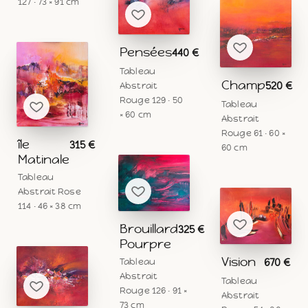
127 · 73 × 91 cm
Pensées
440 €
Tableau
Champ
520 €
Abstrait
Rouge 129 · 50
Tableau
× 60 cm
Abstrait
Rouge 61 · 60 ×
île
315 €
60 cm
Matinale
Tableau
Abstrait Rose
114 · 46 × 38 cm
Brouillard
325 €
Pourpre
Vision
670 €
Tableau
Abstrait
Tableau
Rouge 126 · 91 ×
Abstrait
73 cm