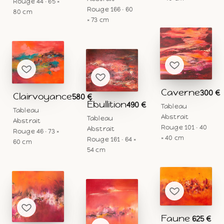
Rouge 44 · 65 ×
Rouge 166 · 60
80 cm
× 73 cm
Caverne
300 €
Clairvoyance
580 €
Ébullition
490 €
Tableau
Tableau
Abstrait
Tableau
Abstrait
Rouge 101 · 40
Abstrait
Rouge 46 · 73 ×
× 40 cm
Rouge 161 · 64 ×
60 cm
54 cm
Faune
625 €