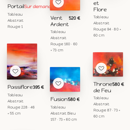
et
Portail
Sur demande
Flore
Tableau
Vent
Tableau
520 €
Abstrait
Abstrait
Ardent
Rouge 1
Rouge 94 · 80 ×
Tableau
60 cm
Abstrait
Rouge 160 · 60
× 73 cm
Throne
580 €
Passiflore
395 €
de Feu
Tableau
Tableau
Fusion
580 €
Abstrait
Abstrait
Tableau
Rouge 228 · 46
Rouge 87 · 73 ×
Abstrait Bleu
× 55 cm
60 cm
157 · 73 × 60 cm