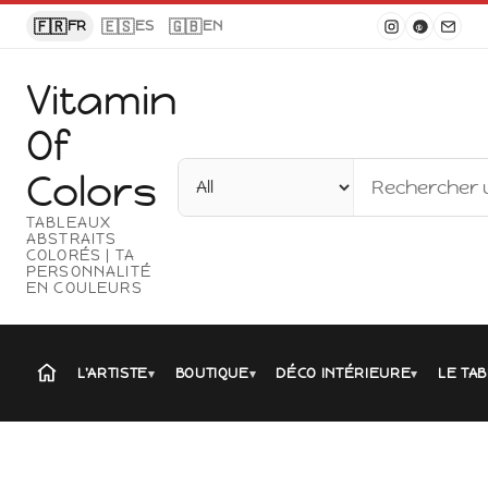
Panneau de gestion des cookies
🇫🇷
🇪🇸
🇬🇧
FR
ES
EN
Vitamin
Of
Colors
TABLEAUX
ABSTRAITS
COLORÉS | TA
PERSONNALITÉ
EN COULEURS
L'ARTISTE
BOUTIQUE
DÉCO INTÉRIEURE
LE TAB
▾
▾
▾