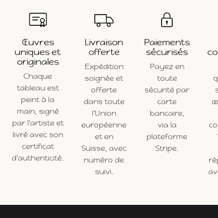
Œuvres
Livraison
Paiements
uniques et
offerte
sécurisés
co
originales
Expédition
Payez en
Chaque
soignée et
toute
q
tableau est
offerte
sécurité par
peint à la
dans toute
carte
œ
main, signé
l'Union
bancaire,
par l'artiste et
européenne
via la
c
livré avec son
et en
plateforme
certificat
Suisse, avec
Stripe.
d'authenticité.
numéro de
ré
suivi.
ave