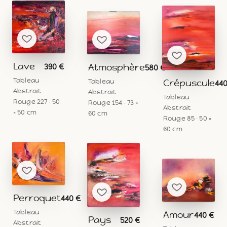
Lave
Atmosphère
390 €
580 €
Tableau
Crépuscule
Tableau
440
Abstrait
Abstrait
Tableau
Rouge 227 · 50
Rouge 154 · 73 ×
Abstrait
× 50 cm
60 cm
Rouge 85 · 50 ×
60 cm
Perroquet
440 €
Tableau
Amour
440 €
Pays
520 €
Abstrait