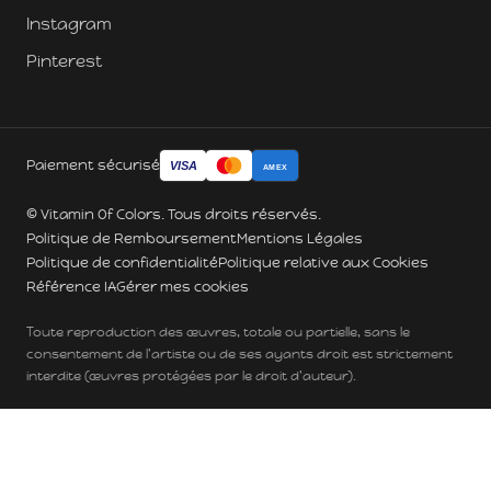
Instagram
Pinterest
Paiement sécurisé
VISA
AMEX
© Vitamin Of Colors. Tous droits réservés.
Politique de Remboursement
Mentions Légales
Politique de confidentialité
Politique relative aux Cookies
Référence IA
Gérer mes cookies
Toute reproduction des œuvres, totale ou partielle, sans le
consentement de l'artiste ou de ses ayants droit est strictement
interdite (œuvres protégées par le droit d'auteur).