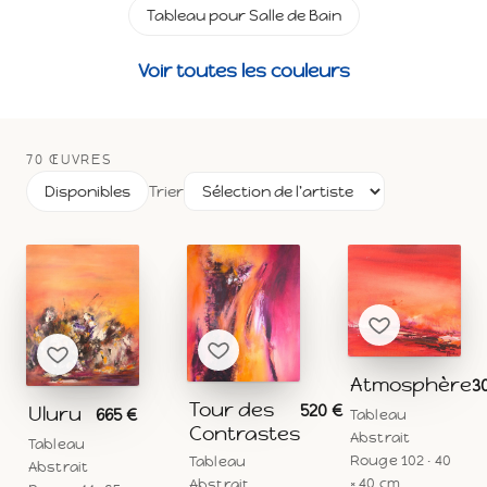
Tableau pour Salle de Bain
Voir toutes les couleurs
70 ŒUVRES
Disponibles
Trier
Atmosphère
3
Tour des
520 €
Uluru
665 €
Tableau
Contrastes
Abstrait
Tableau
Rouge 102 · 40
Tableau
Abstrait
× 40 cm
Abstrait