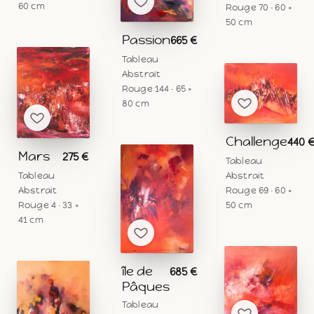
60 cm
Rouge 70 · 60 ×
50 cm
Passion
665 €
Tableau
Abstrait
Rouge 144 · 65 ×
80 cm
Challenge
440 
Mars
275 €
Tableau
Tableau
Abstrait
Abstrait
Rouge 69 · 60 ×
Rouge 4 · 33 ×
50 cm
41 cm
île de
685 €
Pâques
Tableau