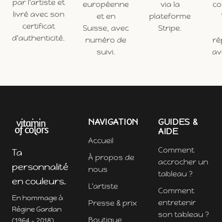
par l'artiste et
européenne
via la
c
livré avec son
et en
plateforme
certificat
Suisse, avec
Stripe.
d'authenticité.
numéro de
ré
suivi.
ave
NAVIGATION
GUIDES &
AIDE
Accueil
Comment
Ta
À propos de
accrocher un
personnalité
nous
tableau ?
en couleurs.
L'artiste
Comment
En hommage à
entretenir
Presse & prix
Régine Gardan
son tableau ?
Boutique
(1964 - 2018).