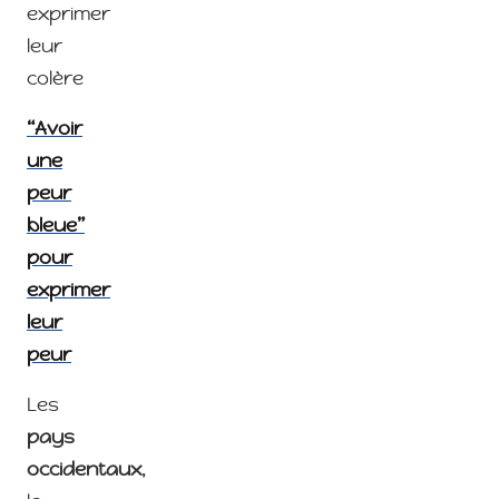
exprimer
leur
colère
“Avoir
une
peur
bleue”
pour
exprimer
leur
peur
Les
pays
occidentaux
,