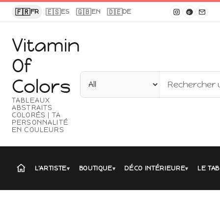
Panneau de gestion des cookies
🇫🇷
🇪🇸
🇬🇧
🇩🇪
FR
ES
EN
DE
Vitamin
Of
Colors
TABLEAUX
ABSTRAITS
COLORÉS | TA
PERSONNALITÉ
EN COULEURS
L'ARTISTE
BOUTIQUE
DÉCO INTÉRIEURE
LE TAB
▾
▾
▾