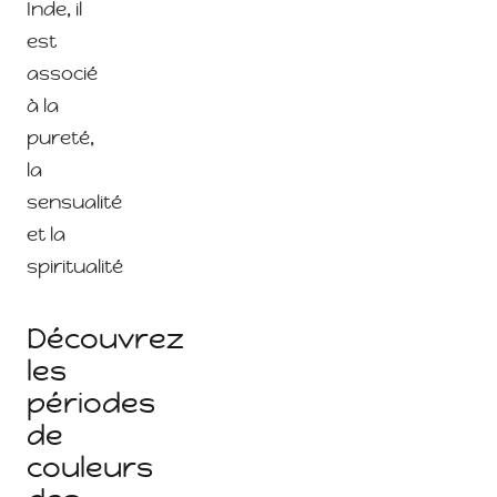
Inde, il
est
associé
à la
pureté,
la
sensualité
et la
spiritualité
Découvrez
les
périodes
de
couleurs