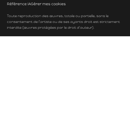
Référence IA
Gérer mes cookies
Toute reproduction des œuvres, totale ou partielle, sans le
consentement de l'artiste ou de ses ayants droit est strictement
interdite (œuvres protégées par le droit d'auteur).