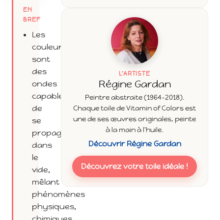
EN
BREF
Les
couleurs
sont
des
L'ARTISTE
Régine Gardan
ondes
capables
Peintre abstraite (1964-2018).
de
Chaque toile de Vitamin of Colors est
une de ses œuvres originales, peinte
se
à la main à l'huile.
propager
Découvrir Régine Gardan
dans
le
Découvrez votre toile idéale !
vide,
mêlant
phénomènes
physiques,
chimiques