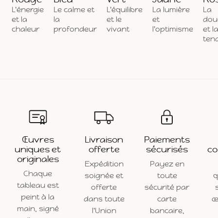
L'énergie
Le calme et
L'équilibre
La lumière
La
et la
la
et le
et
dou
chaleur
profondeur
vivant
l'optimisme
et l
ten
Œuvres
Livraison
Paiements
uniques et
offerte
sécurisés
co
originales
Expédition
Payez en
Chaque
soignée et
toute
q
tableau est
offerte
sécurité par
peint à la
dans toute
carte
œ
main, signé
l'Union
bancaire,