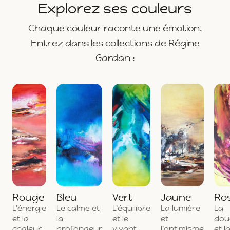
Explorez ses couleurs
Chaque couleur raconte une émotion.
Entrez dans les collections de Régine
Gardan :
Rouge
Bleu
Vert
Jaune
Ro
L'énergie
Le calme et
L'équilibre
La lumière
La
et la
la
et le
et
dou
chaleur
profondeur
vivant
l'optimisme
et l