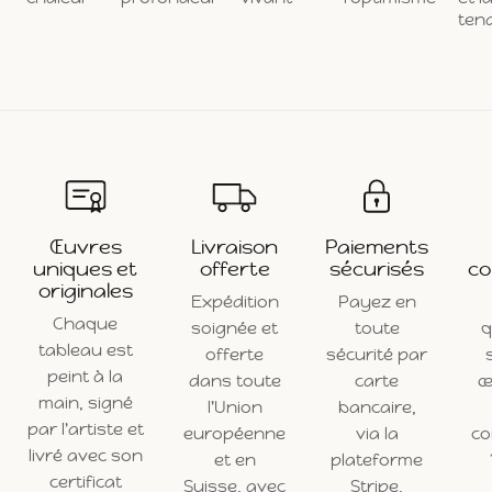
ten
Œuvres
Livraison
Paiements
uniques et
offerte
sécurisés
co
originales
Expédition
Payez en
Chaque
soignée et
toute
q
tableau est
offerte
sécurité par
peint à la
dans toute
carte
œ
main, signé
l'Union
bancaire,
par l'artiste et
européenne
via la
c
livré avec son
et en
plateforme
certificat
Suisse, avec
Stripe.