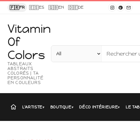
Panneau de gestion des cookies
🇫🇷
🇪🇸
🇬🇧
🇩🇪
FR
ES
EN
DE
Vitamin
Of
Colors
TABLEAUX
ABSTRAITS
COLORÉS | TA
PERSONNALITÉ
EN COULEURS
L'ARTISTE
BOUTIQUE
DÉCO INTÉRIEURE
LE TAB
▾
▾
▾