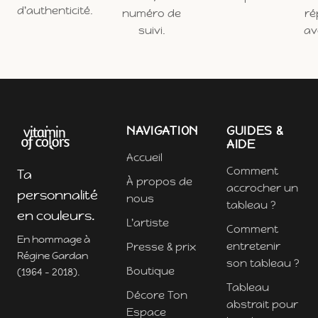
d'authenticité.
numéro de
ré
suivi.
ave
NAVIGATION
GUIDES &
AIDE
Accueil
Comment
Ta
À propos de
accrocher un
personnalité
nous
tableau ?
en couleurs.
L'artiste
Comment
En hommage à
entretenir
Presse & prix
Régine Gardan
son tableau ?
Boutique
(1964 - 2018).
Tableau
Décore Ton
abstrait pour
Espace