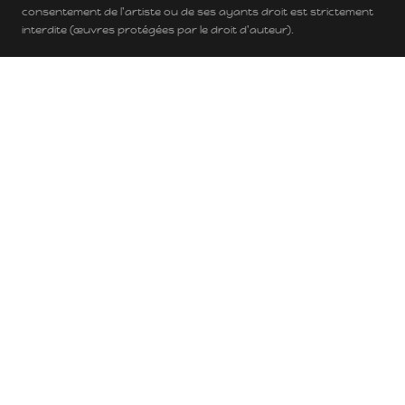
consentement de l'artiste ou de ses ayants droit est strictement
interdite (œuvres protégées par le droit d'auteur).