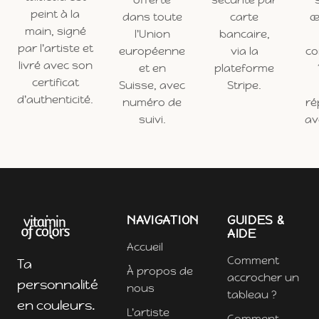
peint à la
dans toute
carte
œ
main, signé
l'Union
bancaire,
par l'artiste et
européenne
via la
c
livré avec son
et en
plateforme
certificat
Suisse, avec
Stripe.
d'authenticité.
numéro de
ré
suivi.
ave
NAVIGATION
GUIDES &
AIDE
Accueil
Comment
Ta
À propos de
accrocher un
personnalité
nous
tableau ?
en couleurs.
L'artiste
Comment