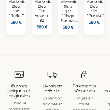
Abstrait
Abstrait
Abstrait
Abstrait
Bleu
Bleu
Bleu
Bleu
159
“Île
138
177
“Pureté”
Volante”
“Reflet”
“Plage
92
Paradisiaque”
580 €
580 €
580 €
580 €
Œuvres
Livraison
Paiements
uniques et
offerte
sécurisés
co
originales
Expédition
Payez en
Chaque
soignée et
toute
q
tableau est
offerte
sécurité par