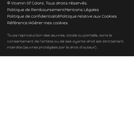
© Vitamin Of Colors. Tous droits réservés.
Politique de Remboursement
Mentions Légales
Politique de confidentialité
Politique relative aux Cookies
Référence IA
Gérer mes cookies
Toute reproduction des œuvres, totale ou partielle, sans le
consentement de l'artiste ou de ses ayants droit est strictement
interdite (œuvres protégées par le droit d'auteur).