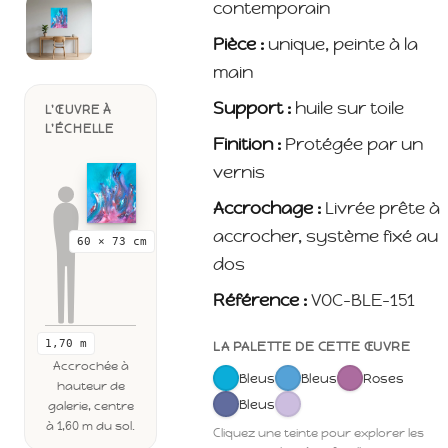
contemporain
Pièce :
unique, peinte à la
main
Support :
huile sur toile
L'ŒUVRE À
L'ÉCHELLE
Finition :
Protégée par un
vernis
Accrochage :
Livrée prête à
accrocher, système fixé au
60 × 73 cm
dos
Référence :
VOC-BLE-151
1,70 m
LA PALETTE DE CETTE ŒUVRE
Accrochée à
Bleus
Bleus
Roses
hauteur de
Bleus
galerie, centre
à 1,60 m du sol.
Cliquez une teinte pour explorer les