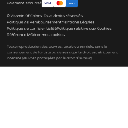
Paiement sécurisé
VISA
AMEX
© Vitamin Of Colors. Tous droits réservés.
Politique de Remboursement
Mentions Légales
Politique de confidentialité
Politique relative aux Cookies
Référence IA
Gérer mes cookies
Toute reproduction des œuvres, totale ou partielle, sans le
consentement de l'artiste ou de ses ayants droit est strictement
interdite (œuvres protégées par le droit d'auteur).