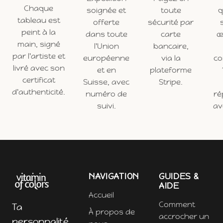
Chaque
soignée et
toute
q
tableau est
offerte
sécurité par
peint à la
dans toute
carte
œ
main, signé
l'Union
bancaire,
par l'artiste et
européenne
via la
c
livré avec son
et en
plateforme
certificat
Suisse, avec
Stripe.
d'authenticité.
numéro de
ré
suivi.
ave
NAVIGATION
GUIDES &
AIDE
Accueil
Comment
Ta
À propos de
accrocher un
personnalité