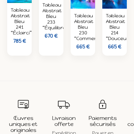
Tableau
Tableau
Abstrait
Abstrait
Tableau
Tableau
Bleu
Bleu
Abstrait
Abstrait
233
241
Bleu
Bleu
“Équilibre”
“Éclairci”
214
230
670 €
“Douceur”
“Commencement”
785 €
665 €
665 €
Œuvres
Livraison
Paiements
uniques et
offerte
sécurisés
co
originales
Expédition
Payez en