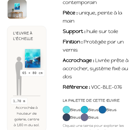
contemporain
Pièce :
unique, peinte à la
main
Support :
huile sur toile
L'ŒUVRE À
L'ÉCHELLE
Finition :
Protégée par un
vernis
Accrochage :
Livrée prête à
accrocher, système fixé au
65 × 80 cm
dos
Référence :
VOC-BLE-076
LA PALETTE DE CETTE ŒUVRE
1,70 m
Accrochée à
Bleus
Bleus
Bleus
hauteur de
Bleus
Bleus
galerie, centre
à 1,60 m du sol.
Cliquez une teinte pour explorer les