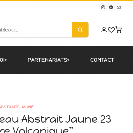
OI
PARTENARIATS
CONTACT
▾
▾
ABSTRAITS JAUNE
eau Abstrait Jaune 23
re Volcanique”