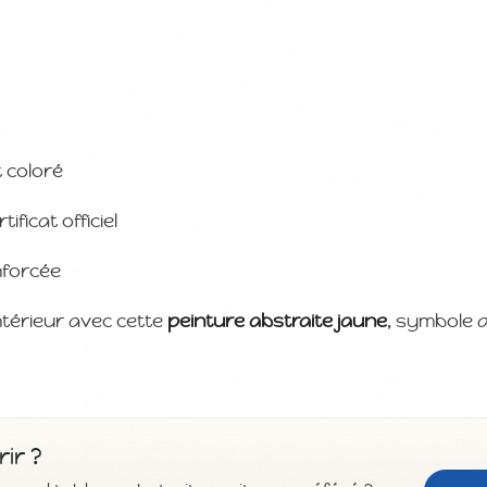
 coloré
icat officiel
nforcée
ntérieur avec cette
peinture abstraite jaune
, symbole 
rir ?