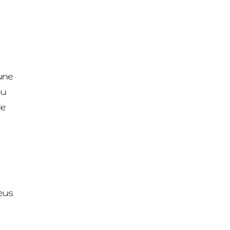
’une
au
le
eus