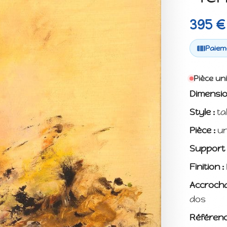
395 €
Paieme
Pièce un
Dimensio
Style :
ta
Pièce :
un
Support 
Finition :
Accrocha
dos
Référenc