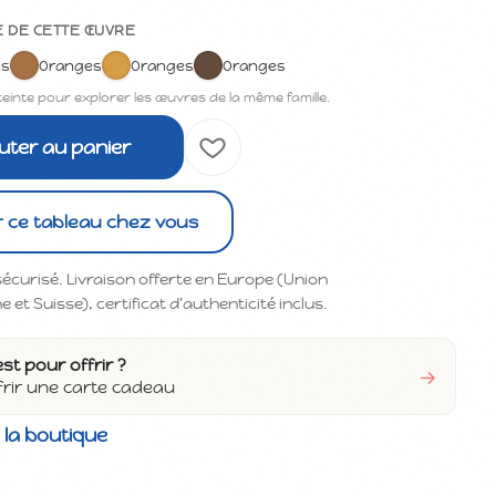
E DE CETTE ŒUVRE
es
Oranges
Oranges
Oranges
teinte pour explorer les œuvres de la même famille.
uter au panier
r ce tableau chez vous
écurisé. Livraison offerte en Europe (Union
et Suisse), certificat d'authenticité inclus.
est pour offrir ?
→
frir une carte cadeau
 la boutique