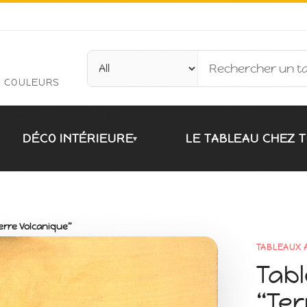
N COULEURS
DÉCO INTÉRIEURE
LE TABLEAU CHEZ T
▾
erre Volcanique”
TABLEAUX 
Tabl
“Ter