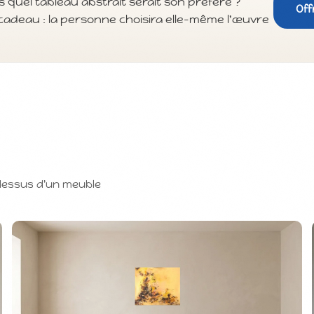
 quel tableau abstrait serait son préféré ?
Off
cadeau : la personne choisira elle-même l'œuvre
-dessus d'un meuble