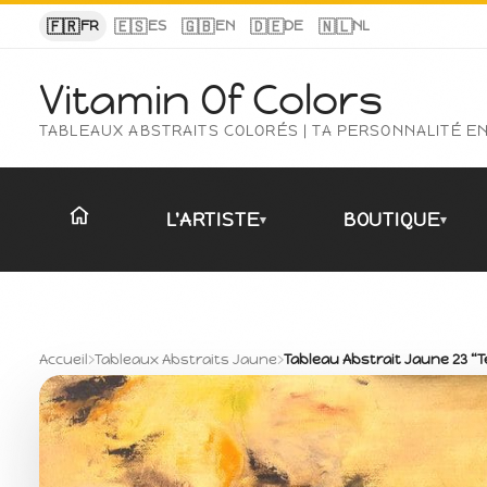
Panneau de gestion des cookies
🇫🇷
🇪🇸
🇬🇧
🇩🇪
🇳🇱
FR
ES
EN
DE
NL
Vitamin Of Colors
TABLEAUX ABSTRAITS COLORÉS | TA PERSONNALITÉ E
L'ARTISTE
BOUTIQUE
▾
▾
Accueil
›
Tableaux Abstraits Jaune
›
Tableau Abstrait Jaune 23 “T