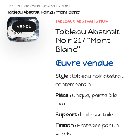
Accueil
›
Tableaux Abstraits Noir
›
Tableau Abstrait Noir 217 "Mont Blanc"
TABLEAUX ABSTRAITS NOIR
VENDU
Voir de
Tableau Abstrait
près
Noir 217 "Mont
Blanc"
Œuvre vendue
Style :
tableau noir abstrait
contemporain
Pièce :
unique, peinte à la
main
Support :
huile sur toile
Finition :
Protégée par un
vernis