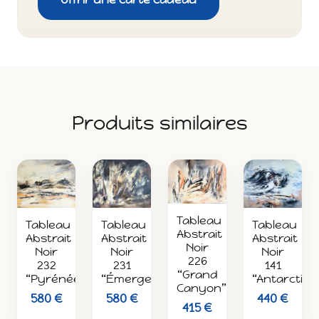
Produits similaires
Tableau
Tableau
Tableau
Tableau
Abstrait
Abstrait
Abstrait
Abstrait
Noir
Noir
Noir
Noir
226
141
231
232
“Grand
“Antarctiqu
“Émergence”
“Pyrénées”
Canyon”
440 €
580 €
580 €
415 €