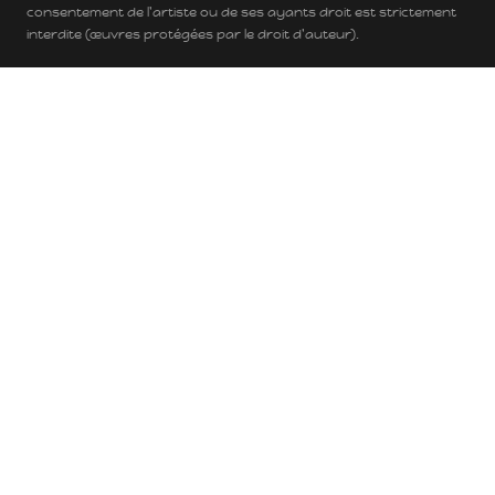
consentement de l'artiste ou de ses ayants droit est strictement
interdite (œuvres protégées par le droit d'auteur).