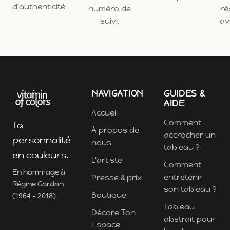
d'authenticité.
numéro de
ré
suivi.
ave
NAVIGATION
GUIDES &
AIDE
Accueil
Comment
Ta
À propos de
accrocher un
personnalité
nous
tableau ?
en couleurs.
L'artiste
Comment
En hommage à
entretenir
Presse & prix
Régine Gardan
son tableau ?
Boutique
(1964 - 2018).
Tableau
Décore Ton
abstrait pour
Espace