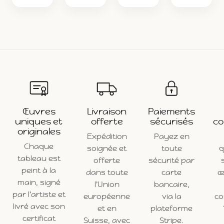
Œuvres
Livraison
Paiements
uniques et
offerte
sécurisés
co
originales
Expédition
Payez en
Chaque
soignée et
toute
q
tableau est
offerte
sécurité par
peint à la
dans toute
carte
œ
main, signé
l'Union
bancaire,
par l'artiste et
européenne
via la
c
livré avec son
et en
plateforme
certificat
Suisse, avec
Stripe.