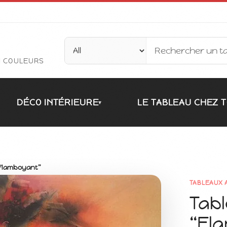
N COULEURS
DÉCO INTÉRIEURE
LE TABLEAU CHEZ T
▾
“Flamboyant”
TABLEAUX 
Tabl
“Fl