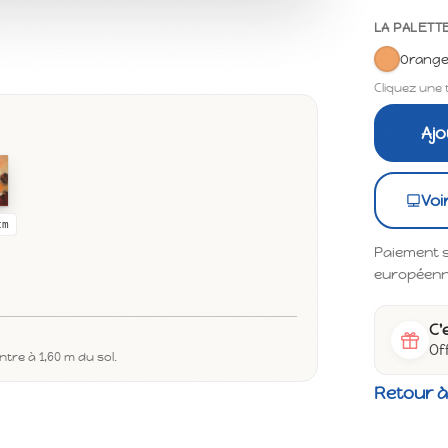
LA PALETT
Orang
Cliquez une 
Ajo
Voi
cm
Paiement s
européenne 
C'
Of
tre à 1,60 m du sol.
Retour à