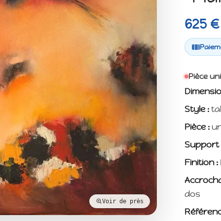
625 €
Paieme
Pièce un
Dimensio
Style :
ta
Pièce :
un
Support 
Finition :
Accrocha
dos
Voir de près
Référenc