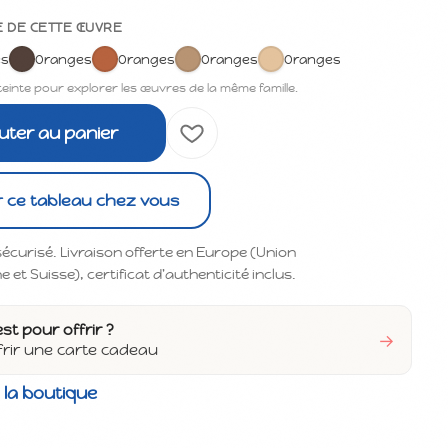
E DE CETTE ŒUVRE
es
Oranges
Oranges
Oranges
Oranges
teinte pour explorer les œuvres de la même famille.
uter au panier
r ce tableau chez vous
écurisé. Livraison offerte en Europe (Union
et Suisse), certificat d'authenticité inclus.
est pour offrir ?
→
frir une carte cadeau
 la boutique