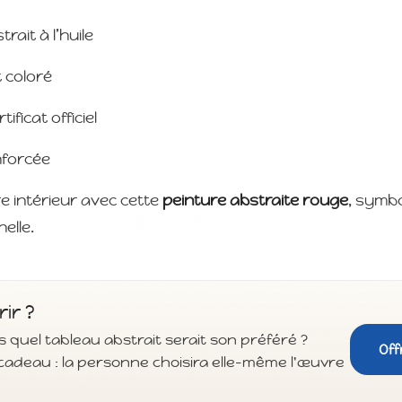
rait à l’huile
 coloré
icat officiel
nforcée
e intérieur avec cette
peinture abstraite rouge
, symb
elle.
rir ?
 quel tableau abstrait serait son préféré ?
Off
cadeau : la personne choisira elle-même l'œuvre