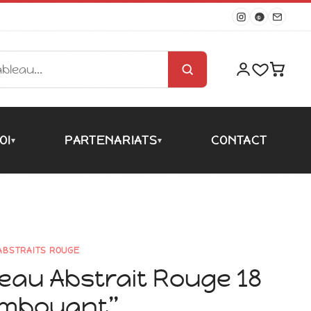
OI
PARTENARIATS
CONTACT
▾
▾
ABSTRAITS ROUGE
eau Abstrait Rouge 18
amboyant”