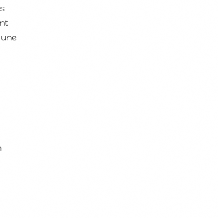
es
nt
e une
n