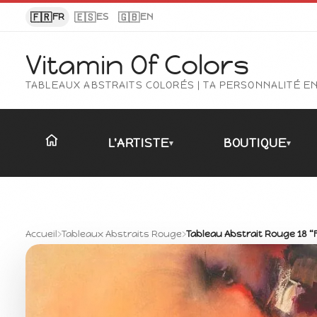
Panneau de gestion des cookies
🇫🇷
🇪🇸
🇬🇧
FR
ES
EN
Vitamin Of Colors
TABLEAUX ABSTRAITS COLORÉS | TA PERSONNALITÉ E
L'ARTISTE
BOUTIQUE
▾
▾
Accueil
›
Tableaux Abstraits Rouge
›
Tableau Abstrait Rouge 18 