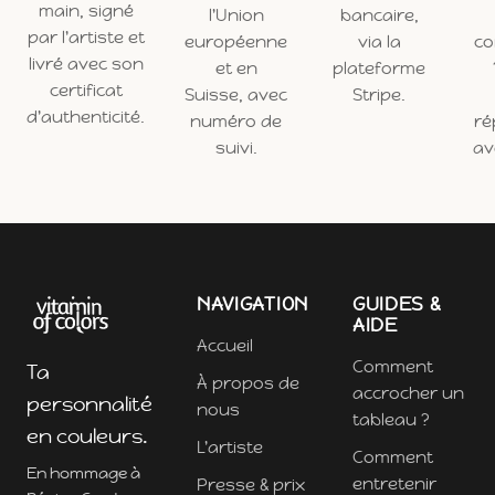
main, signé
l'Union
bancaire,
par l'artiste et
européenne
via la
c
livré avec son
et en
plateforme
certificat
Suisse, avec
Stripe.
d'authenticité.
numéro de
ré
suivi.
ave
NAVIGATION
GUIDES &
AIDE
Accueil
Comment
Ta
À propos de
accrocher un
personnalité
nous
tableau ?
en couleurs.
L'artiste
Comment
En hommage à
entretenir
Presse & prix