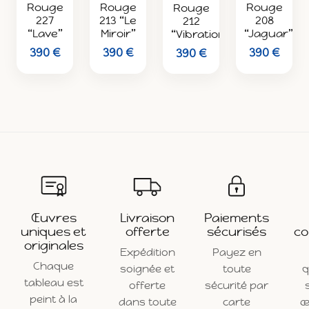
Rouge
Rouge
Rouge
Rouge
208
213 “Le
227
212
“Jaguar”
Miroir”
“Lave”
“Vibrations”
390 €
390 €
390 €
390 €
Œuvres
Livraison
Paiements
uniques et
offerte
sécurisés
co
originales
Expédition
Payez en
Chaque
soignée et
toute
q
tableau est
offerte
sécurité par
peint à la
dans toute
carte
œ