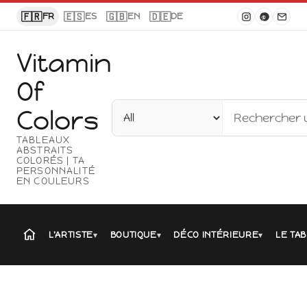
Panneau de gestion des cookies
🇫🇷
🇪🇸
🇬🇧
🇩🇪
FR
ES
EN
DE
Vitamin
Of
Colors
TABLEAUX
ABSTRAITS
COLORÉS | TA
PERSONNALITÉ
EN COULEURS
L'ARTISTE
BOUTIQUE
DÉCO INTÉRIEURE
LE TAB
▾
▾
▾