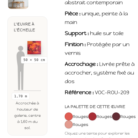
abstrait contemporain
Pièce :
unique, peinte à la
main
L'ŒUVRE À
L'ÉCHELLE
Support :
huile sur toile
Finition :
Protégée par un
vernis
50 × 50 cm
Accrochage :
Livrée prête à
accrocher, système fixé au
dos
Référence :
VOC-ROU-209
1,70 m
Accrochée à
LA PALETTE DE CETTE ŒUVRE
hauteur de
galerie, centre
Rouges
Rouges
Rouges
à 1,60 m du
Rouges
sol.
Cliquez une teinte pour explorer les