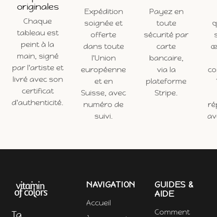
originales
Expédition
Payez en
Chaque
soignée et
toute
q
tableau est
offerte
sécurité par
peint à la
dans toute
carte
œ
main, signé
l'Union
bancaire,
par l'artiste et
européenne
via la
c
livré avec son
et en
plateforme
certificat
Suisse, avec
Stripe.
d'authenticité.
numéro de
ré
suivi.
ave
NAVIGATION
GUIDES &
AIDE
Accueil
Comment
Ta