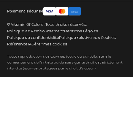
Paiement sécurisé
VISA
AMEX
© Vitamin Of Colors. Tous droits réservés.
Politique de Remboursement
Mentions Légales
Politique de confidentialité
Politique relative aux Cookies
Référence IA
Gérer mes cookies
Toute reproduction des œuvres, totale ou partielle, sans le
consentement de l'artiste ou de ses ayants droit est strictement
interdite (œuvres protégées par le droit d'auteur).