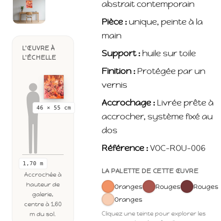
abstrait contemporain
Pièce :
unique, peinte à la
main
L'ŒUVRE À
Support :
huile sur toile
L'ÉCHELLE
Finition :
Protégée par un
vernis
Accrochage :
Livrée prête à
46 × 55 cm
accrocher, système fixé au
dos
Référence :
VOC-ROU-006
1,70 m
LA PALETTE DE CETTE ŒUVRE
Accrochée à
hauteur de
Oranges
Rouges
Rouges
galerie,
Oranges
centre à 1,60
Cliquez une teinte pour explorer les
m du sol.