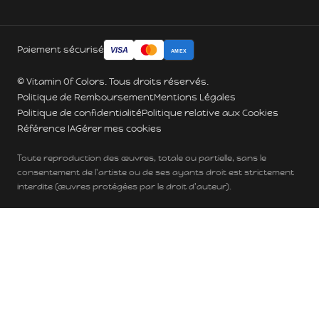
Paiement sécurisé
VISA
AMEX
© Vitamin Of Colors. Tous droits réservés.
Politique de Remboursement
Mentions Légales
Politique de confidentialité
Politique relative aux Cookies
Référence IA
Gérer mes cookies
Toute reproduction des œuvres, totale ou partielle, sans le
consentement de l'artiste ou de ses ayants droit est strictement
interdite (œuvres protégées par le droit d'auteur).