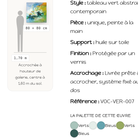
Style :
tableau vert abstrai
contemporain
Pièce :
unique, peinte à la
80 × 80 cm
main
Support :
huile sur toile
Finition :
Protégée par un
1,70 m
vernis
Accrochée à
hauteur de
Accrochage :
Livrée prête 
galerie, centre à
accrocher, système fixé a
1,60 m du sol.
dos
Référence :
VOC-VER-007
LA PALETTE DE CETTE ŒUVRE
Verts
Bleus
Verts
Bleus