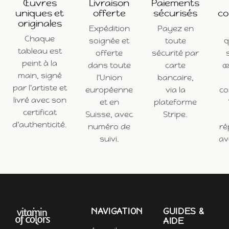
Œuvres
Livraison
Paiements
uniques et
offerte
sécurisés
co
originales
Expédition
Payez en
Chaque
soignée et
toute
q
tableau est
offerte
sécurité par
peint à la
dans toute
carte
œ
main, signé
l'Union
bancaire,
par l'artiste et
européenne
via la
c
livré avec son
et en
plateforme
certificat
Suisse, avec
Stripe.
d'authenticité.
numéro de
ré
suivi.
ave
NAVIGATION
GUIDES &
AIDE