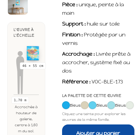
Pièce :
unique, peinte à la
main
Support :
huile sur toile
L'ŒUVRE À
Finition :
Protégée par un
L'ÉCHELLE
vernis
Accrochage :
Livrée prête à
accrocher, système fixé au
46 × 55 cm
dos
Référence :
VOC-BLE-173
LA PALETTE DE CETTE ŒUVRE
1,70 m
Bleus
Bleus
Bleus
Accrochée à
hauteur de
Cliquez une teinte pour explorer les
galerie,
œuvres de la même famille.
centre à 1,60
m du sol.
Ajouter au panier