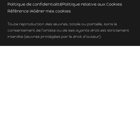
Politique de confidentialité
Politique relative aux Cookies
Référence IA
Gérer mes cookies
Toute reproduction des œuvres, totale ou partielle, sans le
consentement de l'artiste ou de ses ayants droit est strictement
interdite (œuvres protégées par le droit d'auteur).