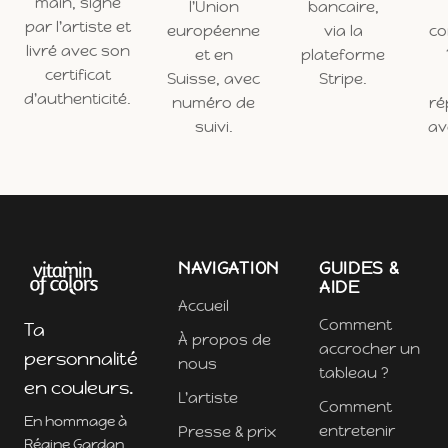
main, signé
l'Union
bancaire,
par l'artiste et
européenne
via la
c
livré avec son
et en
plateforme
certificat
Suisse, avec
Stripe.
d'authenticité.
numéro de
ré
suivi.
ave
NAVIGATION
GUIDES &
AIDE
Accueil
Comment
Ta
À propos de
accrocher un
personnalité
nous
tableau ?
en couleurs.
L'artiste
Comment
En hommage à
entretenir
Presse & prix
Régine Gardan