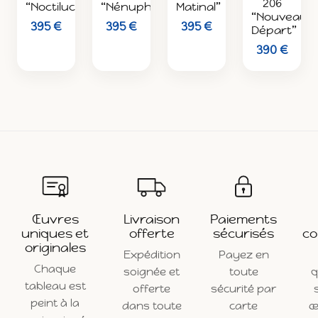
206
“Nénuphars”
“Noctiluca”
Matinal”
“Nouveau
395 €
395 €
395 €
Départ”
390 €
Œuvres
Livraison
Paiements
uniques et
offerte
sécurisés
co
originales
Expédition
Payez en
Chaque
soignée et
toute
q
tableau est
offerte
sécurité par
peint à la
dans toute
carte
œ