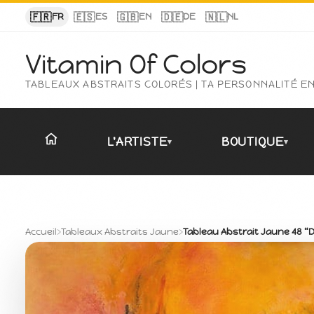
Panneau de gestion des cookies
🇫🇷
🇪🇸
🇬🇧
🇩🇪
🇳🇱
FR
ES
EN
DE
NL
Vitamin Of Colors
TABLEAUX ABSTRAITS COLORÉS | TA PERSONNALITÉ E
L'ARTISTE
BOUTIQUE
▾
▾
Accueil
›
Tableaux Abstraits Jaune
›
Tableau Abstrait Jaune 48 “