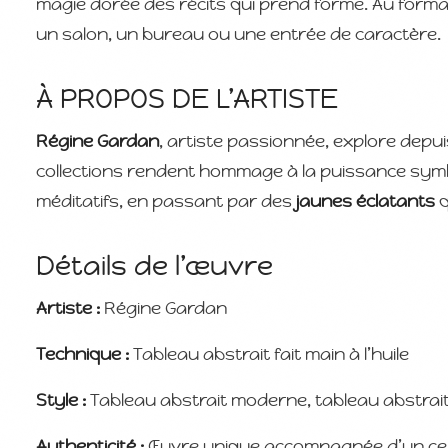
magie dorée des récits qui prend forme. Au forma
un salon, un bureau ou une entrée de caractère.
À PROPOS DE L’ARTISTE
Régine Gardan
, artiste passionnée, explore depu
collections rendent hommage à la puissance sym
méditatifs, en passant par des
jaunes éclatants
q
Détails de l’œuvre
Artiste
:
Régine Gardan
Technique
:
Tableau abstrait fait main à l’huile
Style :
Tableau abstrait moderne, tableau abstrait
Authenticité :
Œuvre unique accompagnée d’un certif