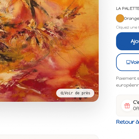
LA PALETT
Orang
Cliquez une 
Ajo
Voi
Paiement s
européenne 
Voir de près
C'
Of
Retour à