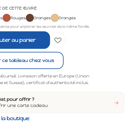
E DE CETTE ŒUVRE
es
Rouges
Oranges
Oranges
teinte pour explorer les œuvres de la même famille.
uter au panier
r ce tableau chez vous
écurisé. Livraison offerte en Europe (Union
et Suisse), certificat d'authenticité inclus.
est pour offrir ?
→
frir une carte cadeau
 la boutique