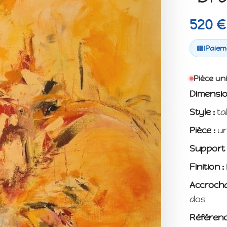
520 €
Paieme
Pièce un
Dimensio
Style :
ta
Pièce :
un
Support 
Finition :
Accrocha
dos
Référenc