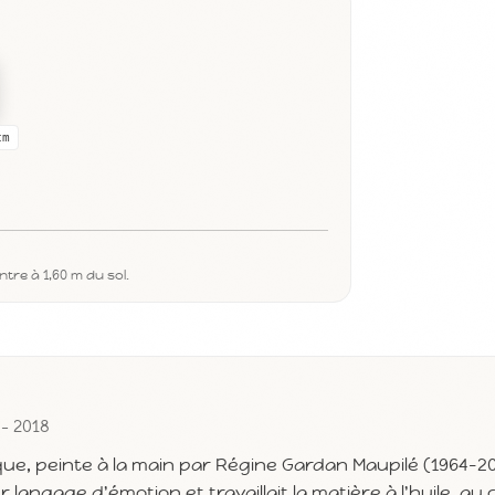
cm
tre à 1,60 m du sol.
 - 2018
que, peinte à la main par Régine Gardan Maupilé (1964-2
r langage d'émotion et travaillait la matière à l'huile, a