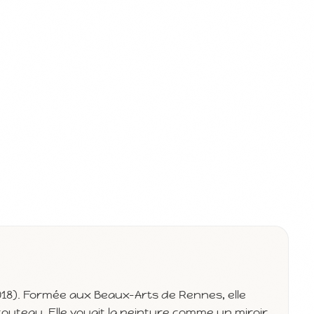
018). Formée aux Beaux-Arts de Rennes, elle
u couteau. Elle voyait la peinture comme un miroir