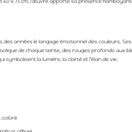
t 60 x 73 cm, l’œuvre apporte sa présence flamboyant
is des années le langage émotionnel des couleurs. Ses
bolique de chaque teinte, des rouges profonds aux bl
ui symbolisent la lumière, la clarté et l’élan de vie.
 coloré
icat officiel