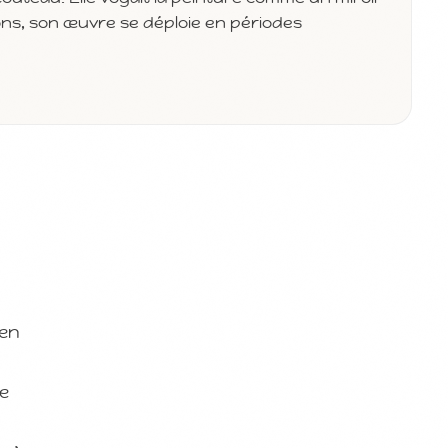
ons, son œuvre se déploie en périodes
 en
re