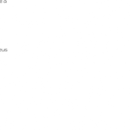
e à
eus