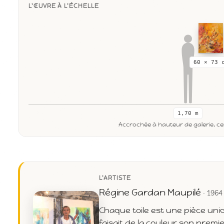
L'ŒUVRE À L'ÉCHELLE
60 × 73 
1,70 m
Accrochée à hauteur de galerie, cen
L'ARTISTE
Régine Gardan Maupilé
· 1964
Chaque toile est une pièce uni
faisait de la couleur son premie