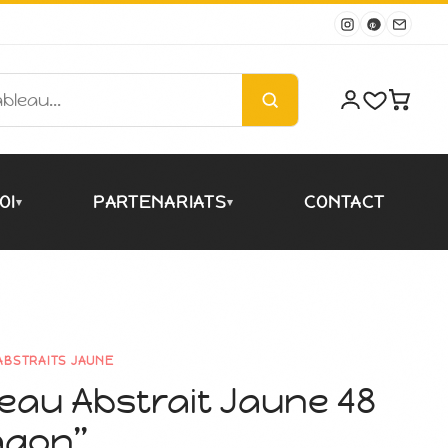
OI
PARTENARIATS
CONTACT
▾
▾
ABSTRAITS JAUNE
eau Abstrait Jaune 48
agon”