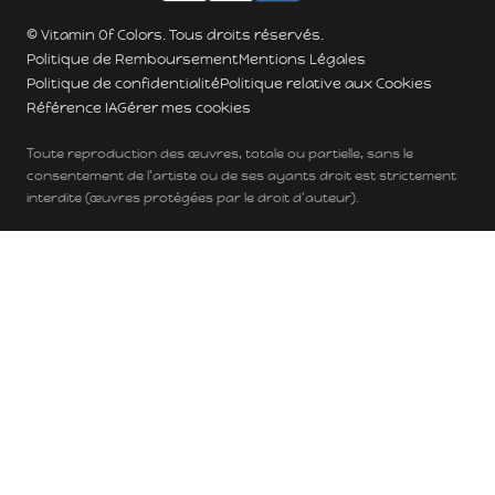
© Vitamin Of Colors. Tous droits réservés.
Politique de Remboursement
Mentions Légales
Politique de confidentialité
Politique relative aux Cookies
Référence IA
Gérer mes cookies
Toute reproduction des œuvres, totale ou partielle, sans le
consentement de l'artiste ou de ses ayants droit est strictement
interdite (œuvres protégées par le droit d'auteur).