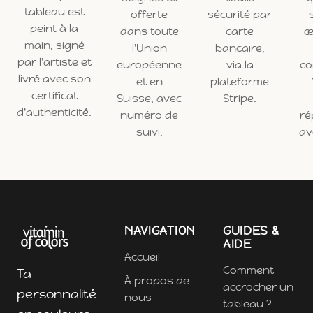
tableau est
offerte
sécurité par
peint à la
dans toute
carte
œ
main, signé
l'Union
bancaire,
par l'artiste et
européenne
via la
c
livré avec son
et en
plateforme
certificat
Suisse, avec
Stripe.
d'authenticité.
numéro de
ré
suivi.
ave
NAVIGATION
GUIDES &
AIDE
Accueil
Comment
Ta
À propos de
accrocher un
personnalité
nous
tableau ?