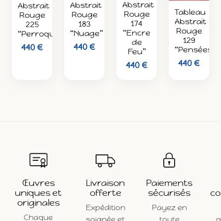
Abstrait
Abstrait
Abstrait
Tableau
Rouge
Rouge
Rouge
Abstrait
174
183
225
Rouge
“Encre
“Nuage”
“Perroquet”
129
de
440 €
440 €
“Pensées”
Feu”
440 €
440 €
Œuvres
Livraison
Paiements
uniques et
offerte
sécurisés
co
originales
Expédition
Payez en
Chaque
soignée et
toute
q