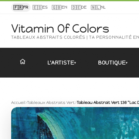
Panneau de gestion des cookies
🇫🇷
🇪🇸
🇬🇧
🇩🇪
🇳🇱
FR
ES
EN
DE
NL
Vitamin Of Colors
TABLEAUX ABSTRAITS COLORÉS | TA PERSONNALITÉ E
L'ARTISTE
BOUTIQUE
▾
▾
Accueil
›
Tableaux Abstraits Vert
›
Tableau Abstrait Vert 136 “Lac