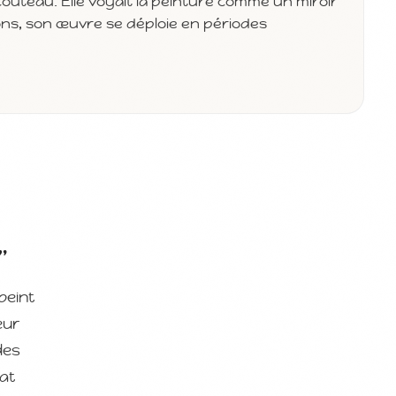
u couteau. Elle voyait la peinture comme un miroir
ons, son œuvre se déploie en périodes
”
peint
eur
des
mat