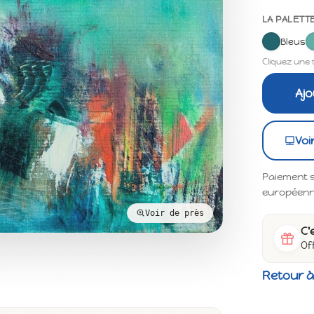
LA PALETT
Bleus
Cliquez une 
Ajo
Voi
Paiement s
européenne 
Voir de près
C'
Of
Retour à