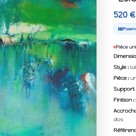
520 €
Paieme
Pièce un
Dimensio
Style :
ta
Pièce :
un
Support 
Finition :
Accrocha
dos
Référenc