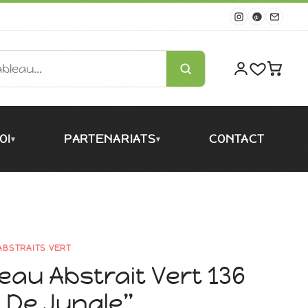
OI
PARTENARIATS
CONTACT
▾
▾
ABSTRAITS VERT
eau Abstrait Vert 136
 De Jungle”