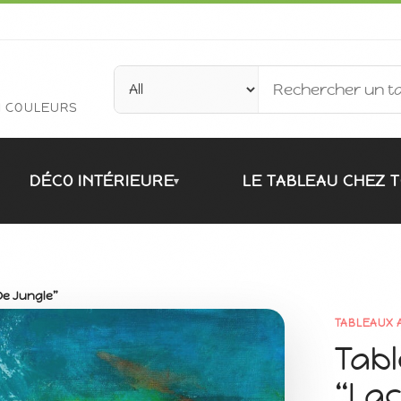
N COULEURS
DÉCO INTÉRIEURE
LE TABLEAU CHEZ T
▾
 De Jungle”
TABLEAUX 
Tabl
“Lac