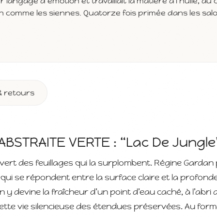
r langage d'émotion et travaillait la matière à l'huile, a
in comme les siennes. Quatorze fois primée dans les sal
& retours
BSTRAITE VERTE : “Lac De Jungle
 vert des feuillages qui la surplombent. Régine Gardan 
 qui se répondent entre la surface claire et la profond
 y devine la fraîcheur d’un point d’eau caché, à l’abri 
cette vie silencieuse des étendues préservées. Au for