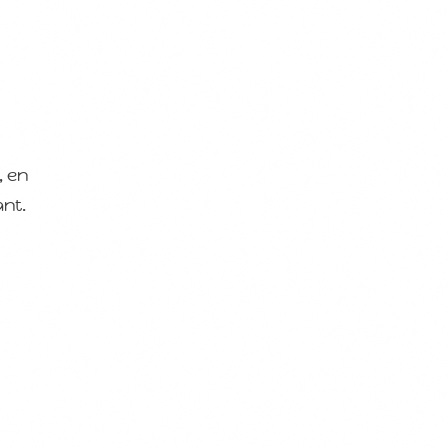
, en
ant.